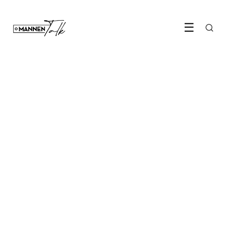
☰
LIFESTYLE & ENTERTAINMENT
Zo kijk je de WK-wedstrijden
van Oranje thuis als een
kenner
31 May 2026
·
5 min leestijd