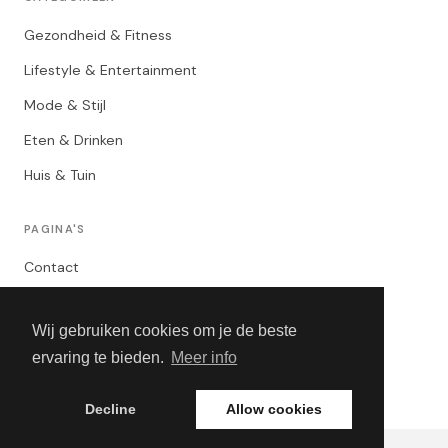
Gezondheid & Fitness
Lifestyle & Entertainment
Mode & Stijl
Eten & Drinken
Huis & Tuin
PAGINA'S
Contact
Privacybeleid
Wij gebruiken cookies om je de beste
Algemene Voorwaarden
ervaring te bieden.
Meer info
Adverteren
Decline
Allow cookies