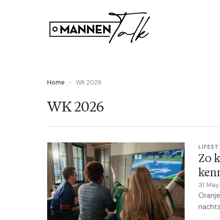
Home
›
WK 2026
WK 2026
LIFES
Zo k
ken
31 Ma
Oranje
nachts