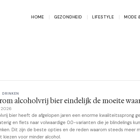
HOME
GEZONDHEID
LIFESTYLE
MODE &
& DRINKEN
om alcoholvrij bier eindelijk de moeite waar
e 2026
lvrij bier heeft de afgelopen jaren een enorme kwaliteitssprong g
terig en flets naar volwaardige 0.0-varianten die je blindelings ku
nken. Dit zijn de beste opties en de reden waarom steeds meer
 kiezen voor minder alcohol.