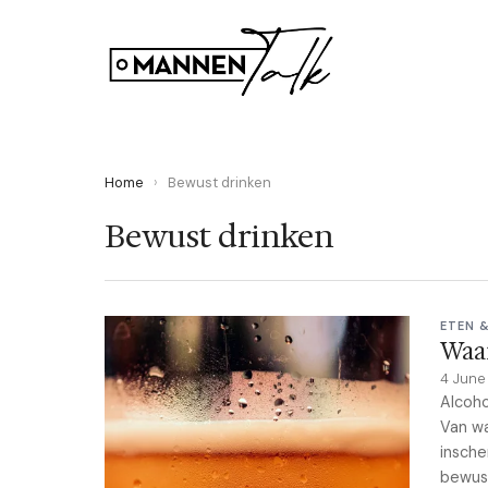
Home
›
Bewust drinken
Bewust drinken
ETEN 
Waar
4 Jun
Alcoho
Van wa
insche
bewust