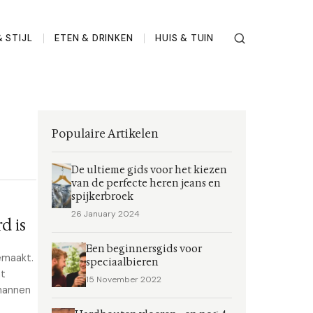
 STIJL
ETEN & DRINKEN
HUIS & TUIN
Populaire Artikelen
De ultieme gids voor het kiezen
van de perfecte heren jeans en
spijkerbroek
26 January 2024
d is
Een beginnersgids voor
emaakt.
speciaalbieren
nt
15 November 2022
 mannen