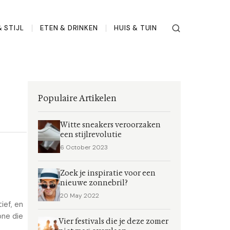
 STIJL
ETEN & DRINKEN
HUIS & TUIN
Populaire Artikelen
Witte sneakers veroorzaken
een stijlrevolutie
6 October 2023
Zoek je inspiratie voor een
nieuwe zonnebril?
20 May 2022
ief, en
one die
Vier festivals die je deze zomer