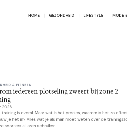
HOME
GEZONDHEID
LIFESTYLE
MODE &
DHEID & FITNESS
om iedereen plotseling zweert bij zone 2
ning
y 2026
 training is overal. Maar wat is het precies, waarom is het zo effect
uw je het in? Alles wat je als man moet weten over de trainingsz
ze sporters al jaren gebruiken.