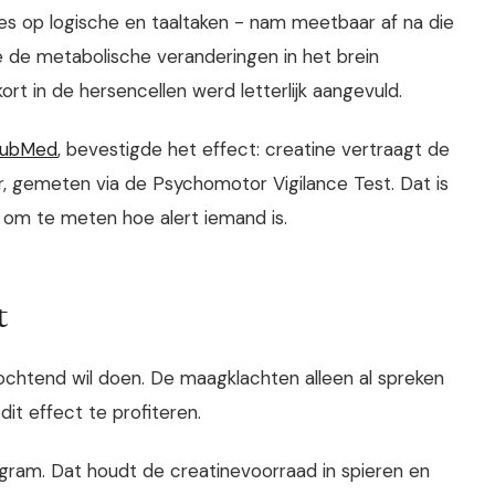
es op logische en taaltaken - nam meetbaar af na die
 de metabolische veranderingen in het brein
rt in de hersencellen werd letterlijk aangevuld.
ubMed
, bevestigde het effect: creatine vertraagt de
r, gemeten via de Psychomotor Vigilance Test. Dat is
 om te meten hoe alert iemand is.
t
e ochtend wil doen. De maagklachten alleen al spreken
it effect te profiteren.
jf gram. Dat houdt de creatinevoorraad in spieren en