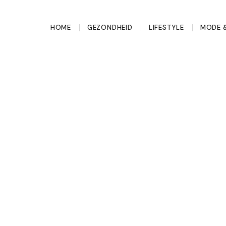
HOME
GEZONDHEID
LIFESTYLE
MODE &
e doet als je te