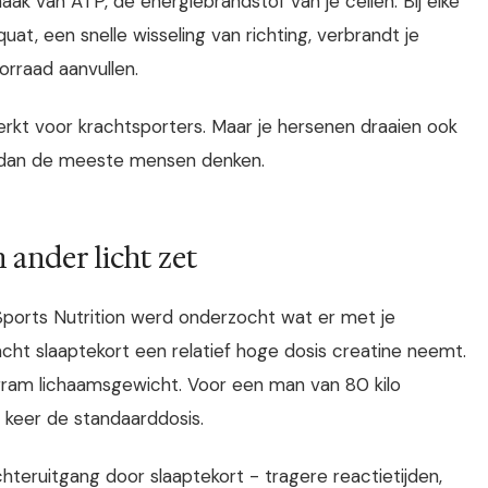
maak van ATP, de energiebrandstof van je cellen. Bij elke
at, een snelle wisseling van richting, verbrandt je
orraad aanvullen.
rkt voor krachtsporters. Maar je hersenen draaien ook
r dan de meeste mensen denken.
 ander licht zet
f Sports Nutrition werd onderzocht wat er met je
acht slaaptekort een relatief hoge dosis creatine neemt.
ram lichaamsgewicht. Voor een man van 80 kilo
s keer de standaarddosis.
hteruitgang door slaaptekort - tragere reactietijden,