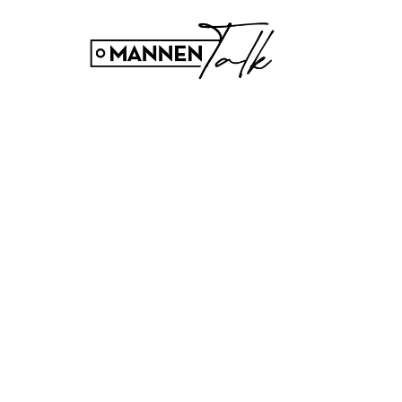
GEZONDHEID & FITNESS
Dit is wat creatin
weinig slaapt