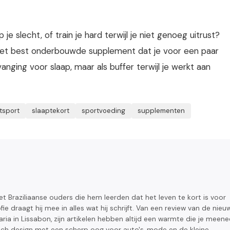
e slecht, of train je hard terwijl je niet genoeg uitrust?
k het best onderbouwde supplement dat je voor een paar
nging voor slaap, maar als buffer terwijl je werkt aan
tsport
slaaptekort
sportvoeding
supplementen
 Braziliaanse ouders die hem leerden dat het leven te kort is voor
ofie draagt hij mee in alles wat hij schrijft. Van een review van de nieu
ia in Lissabon, zijn artikelen hebben altijd een warmte die je meen
fisch design met een scherp oog voor auto's, mode en de kleine