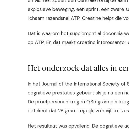
en vis. Het speelt een centrale rol bij de aan
explosieve beweging, een sprint, een zware squ
lichaam razendsnel ATP. Creatine helpt die vo
Dat is waarom het supplement al decennia we
op ATP. En dat maakt creatine interessante
Het onderzoek dat alles in een
In het Journal of the International Society o
cognitieve prestaties gebeurt als je na een n
De proefpersonen kregen 0,35 gram per kilog
betekent dat 28 gram tegelijk, zo'n vijf tot ze
Het resultaat was opvallend. De cognitieve ac