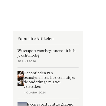
Populaire Artikelen
Watersport voor beginners: dit heb
je echt nodig
28 April 2026
Het ontleden van
teamdynamiek: hoe teamuitjes
de onderlinge relaties
versterken
4 October 2024
Is een ijsbad echt zo gezond