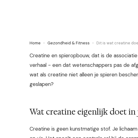
24 June 2026
·
6 min leestijd
Home
›
Gezondheid & Fitness
›
Dit is wat creatine doe
Creatine en spieropbouw, dat is de associat
verhaal - een dat wetenschappers pas de afg
wat als creatine niet alleen je spieren besch
geslapen?
Wat creatine eigenlijk doet in
Creatine is geen kunstmatige stof. Je lichaam 