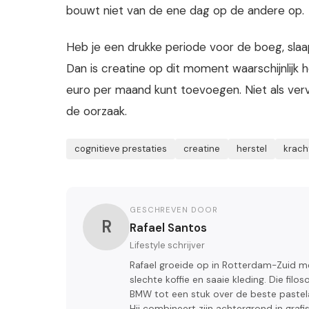
bouwt niet van de ene dag op de andere op.
Heb je een drukke periode voor de boeg, slaap j
Dan is creatine op dit moment waarschijnlij
euro per maand kunt toevoegen. Niet als verva
de oorzaak.
cognitieve prestaties
creatine
herstel
krach
GESCHREVEN DOOR
R
Rafael Santos
Lifestyle schrijver
Rafael groeide op in Rotterdam-Zuid met
slechte koffie en saaie kleding. Die filos
BMW tot een stuk over de beste pastelar
Hij combineert zijn achtergrond in gra